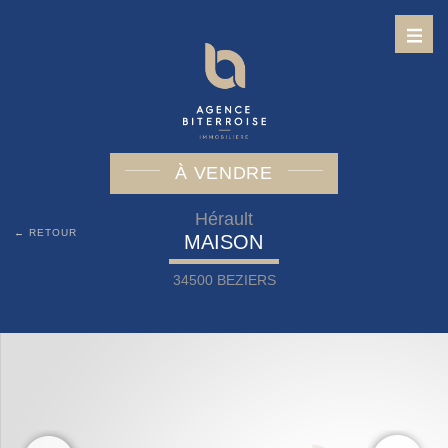
À VENDRE
Hérault
← RETOUR
MAISON
34500 BEZIERS