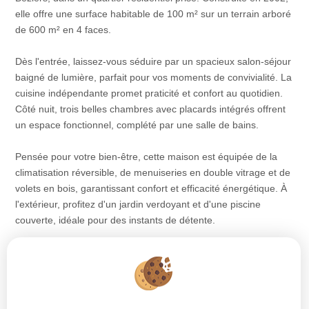
elle offre une surface habitable de 100 m² sur un terrain arboré
de 600 m² en 4 faces.
Dès l'entrée, laissez-vous séduire par un spacieux salon-séjour
baigné de lumière, parfait pour vos moments de convivialité. La
cuisine indépendante promet praticité et confort au quotidien.
Côté nuit, trois belles chambres avec placards intégrés offrent
un espace fonctionnel, complété par une salle de bains.
Pensée pour votre bien-être, cette maison est équipée de la
climatisation réversible, de menuiseries en double vitrage et de
volets en bois, garantissant confort et efficacité énergétique. À
l'extérieur, profitez d'un jardin verdoyant et d'une piscine
couverte, idéale pour des instants de détente.
En prime, des panneaux solaires assurent un revenu annuel
d'environ 2 000 €, un atout économique non négligeable.
Située dans un environnement calme, à proximité des
commodités, cette maison conjugue charme, confort et