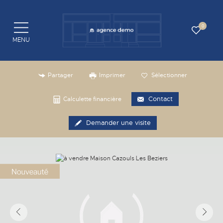
0
MENU
Partager
Imprimer
Sélectionner
Contact
Calculette financière
Demander une visite