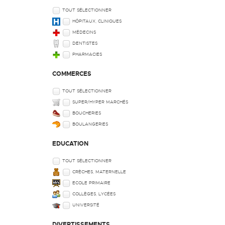
TOUT SÉLECTIONNER
HÔPITAUX, CLINIQUES
MÉDECINS
DENTISTES
PHARMACIES
COMMERCES
TOUT SÉLECTIONNER
SUPER/HYPER MARCHÉS
BOUCHERIES
BOULANGERIES
EDUCATION
TOUT SÉLECTIONNER
CRÈCHES, MATERNELLE
ECOLE PRIMAIRE
COLLÈGES, LYCÉES
UNIVERSITÉ
DIVERTISSEMENTS