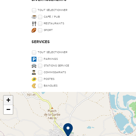
TOUT SÉLECTIONNER
CAFÉ / PUB
RESTAURANTS
SPORT
SERVICES
TOUT SÉLECTIONNER
PARKINGS
STATIONS SERVICE
COMMISSARIATS
POSTES
BANQUES
+
−