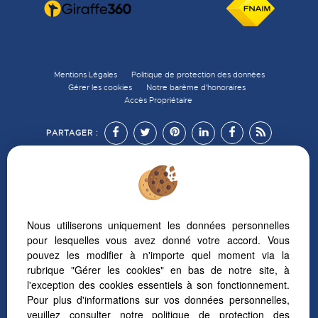
Mentions Légales
Politique de protection des données
Gérer les cookies
Notre barème d'honoraires
Accès Propriétaire
PARTAGER :
Afin de vous offrir un confort de lecture permanent,
Nous utiliserons uniquement les données personnelles
depuis votre PC, votre tablette ou votre smartphone,
pour lesquelles vous avez donné votre accord. Vous
notre site s’adapte automatiquement aux différents types
pouvez les modifier à n'importe quel moment via la
d'écrans
rubrique "Gérer les cookies" en bas de notre site, à
l'exception des cookies essentiels à son fonctionnement.
Pour plus d'informations sur vos données personnelles,
veuillez consulter
notre politique de protection des