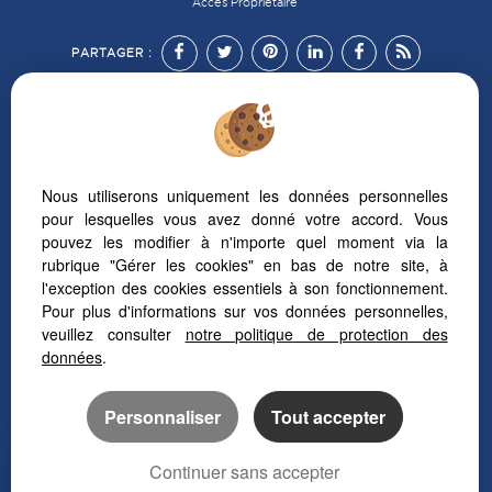
Accès Propriétaire
PARTAGER :
Nous utiliserons uniquement les données personnelles
Afin de vous offrir un confort de lecture permanent,
depuis votre PC, votre tablette ou votre smartphone,
pour lesquelles vous avez donné votre accord. Vous
notre site s’adapte automatiquement aux différents types
pouvez les modifier à n'importe quel moment via la
d'écrans
rubrique "Gérer les cookies" en bas de notre site, à
l'exception des cookies essentiels à son fonctionnement.
Pour plus d'informations sur vos données personnelles,
veuillez consulter
notre politique de protection des
Logiciel immobilier Adapt Immo
données
.
Création site internet
Référencement immobilier
Personnaliser
Tout accepter
Continuer sans accepter