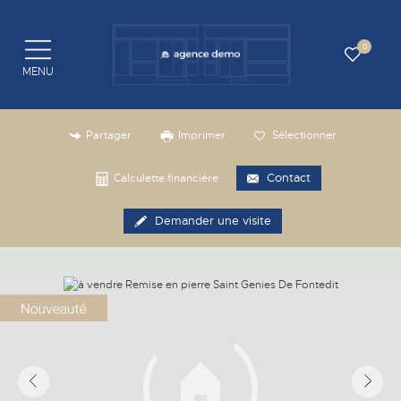
0
MENU
Partager
Imprimer
Sélectionner
Contact
Calculette financière
Demander une visite