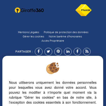
Mentions Légales
Politique de protection des données
Gérer les cookies
Notre barème d'honoraires
Accès Propriétaire
PARTAGER :
Afin de vous offrir un confort de lecture permanent,
Nous utiliserons uniquement les données personnelles
depuis votre PC, votre tablette ou votre smartphone,
pour lesquelles vous avez donné votre accord. Vous
notre site s’adapte automatiquement aux différents types
pouvez les modifier à n'importe quel moment via la
d'écrans
rubrique "Gérer les cookies" en bas de notre site, à
l'exception des cookies essentiels à son fonctionnement.