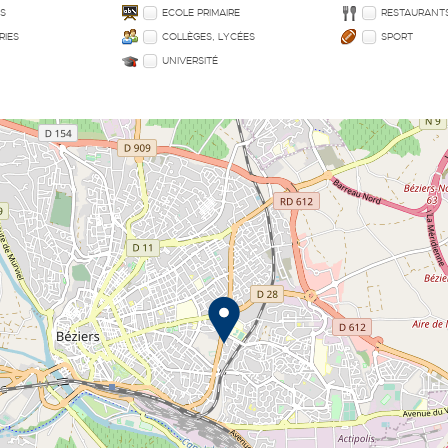
ES
ECOLE PRIMAIRE
RESTAURANT
RIES
COLLÈGES, LYCÉES
SPORT
UNIVERSITÉ