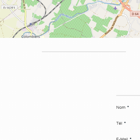
Nom
*
Tél
*
E-Mail
*