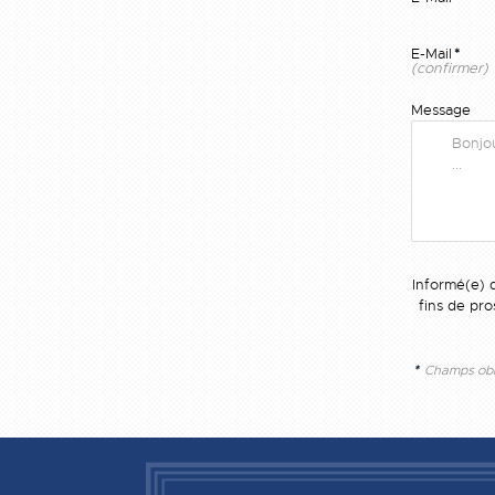
E-Mail
*
(confirmer)
Message
Informé(e) d
fins de pr
*
Champs obli