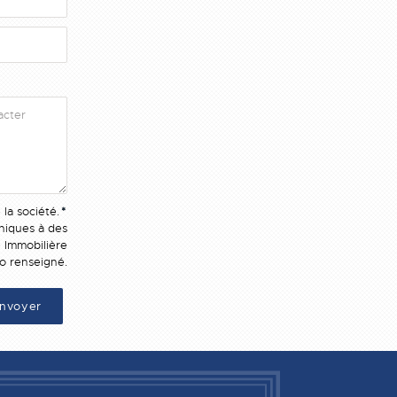
 la société.
*
oniques à des
e Immobilière
o renseigné.