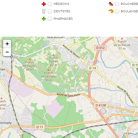
MÉDECINS
BOUCHERI
DENTISTES
BOULANGE
PHARMACIES
+
−