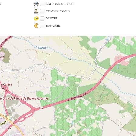
S
STATIONS SERVICE
COMMISSARIATS
POSTES
BANQUES