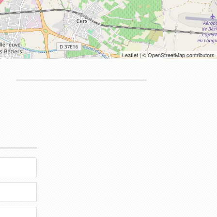
Leaflet
| © OpenStreetMap contributors