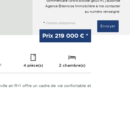
commerciale (
www.bloctel.gouv.fr
), j'autorise
Agence Biterroise Immobilière à me contacter
au numéro renseigné.
*
Champs obligatoires
Prix
219 000 €
*
²
4 pièce(s)
2 chambre(s)
ille en R+1 offre un cadre de vie confortable et