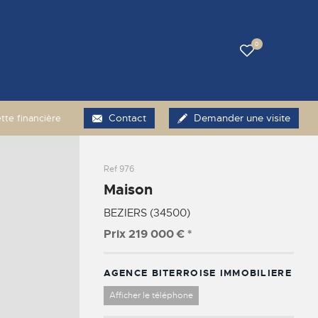
0
Contact
Demander une visite
tte financière
Ref
976
Maison
BEZIERS (34500)
Prix
219 000 €
*
AGENCE BITERROISE IMMOBILIERE
Afficher le téléphone