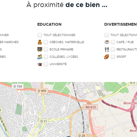
de ce bien ...
À proximité
EDUCATION
DIVERTISSEMEN
ONNER
TOUT SÉLECTIONNER
TOUT SÉLECTION
ER MARCHÉS
CRÈCHES, MATERNELLE
CAFÉ / PUB
ES
ECOLE PRIMAIRE
RESTAURANT
RIES
COLLÈGES, LYCÉES
SPORT
UNIVERSITÉ