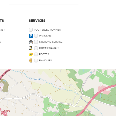
TS
SERVICES
NER
TOUT SÉLECTIONNER
PARKINGS
S
STATIONS SERVICE
COMMISSARIATS
POSTES
BANQUES