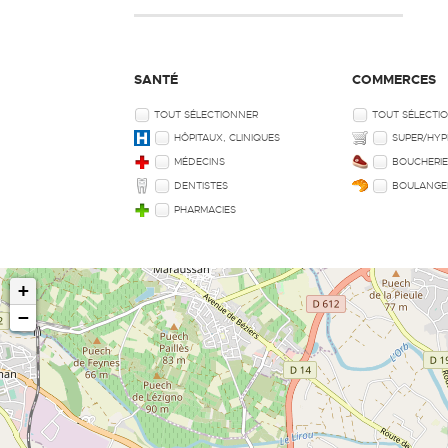
SANTÉ
COMMERCES
TOUT SÉLECTIONNER
TOUT SÉLECTI
HÔPITAUX, CLINIQUES
SUPER/HYP
MÉDECINS
BOUCHERI
DENTISTES
BOULANGE
PHARMACIES
+
−