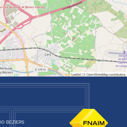
Leaflet
| © OpenStreetMap contributors
00
BEZIERS