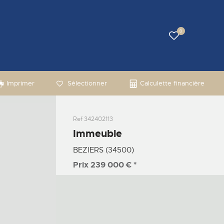
0
Imprimer
Sélectionner
Calculette financière
Ref
342402113
Immeuble
BEZIERS (34500)
Prix
239 000 €
*