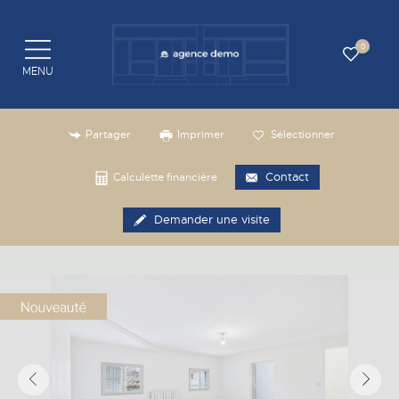
0
MENU
Partager
Imprimer
Sélectionner
Contact
Calculette financière
Demander une visite