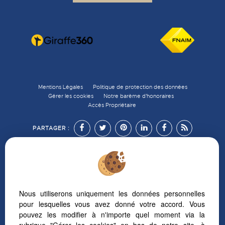
Mentions Légales
Politique de protection des données
Gérer les cookies
Notre barème d'honoraires
Accès Propriétaire
PARTAGER :
Afin de vous offrir un confort de lecture permanent,
Nous utiliserons uniquement les données personnelles
depuis votre PC, votre tablette ou votre smartphone,
pour lesquelles vous avez donné votre accord. Vous
notre site s’adapte automatiquement aux différents types
pouvez les modifier à n'importe quel moment via la
d'écrans