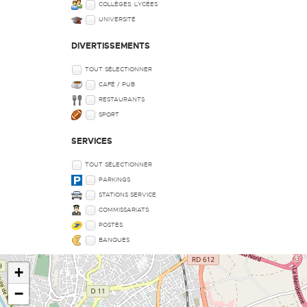
COLLÈGES, LYCÉES
UNIVERSITÉ
DIVERTISSEMENTS
TOUT SÉLECTIONNER
CAFÉ / PUB
RESTAURANTS
SPORT
SERVICES
TOUT SÉLECTIONNER
PARKINGS
STATIONS SERVICE
COMMISSARIATS
POSTES
BANQUES
+
−