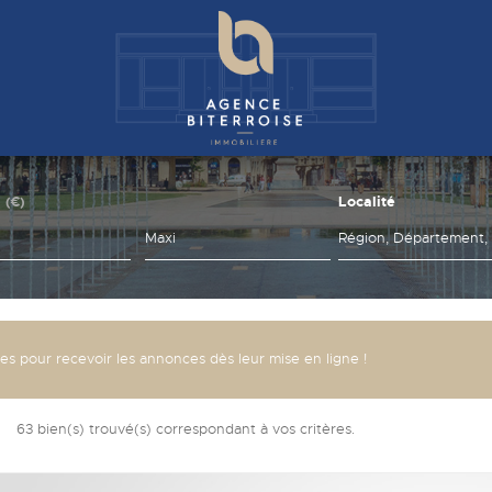
Localité
(€)
res pour recevoir les annonces dès leur mise en ligne !
63
bien(s) trouvé(s) correspondant à vos critères.